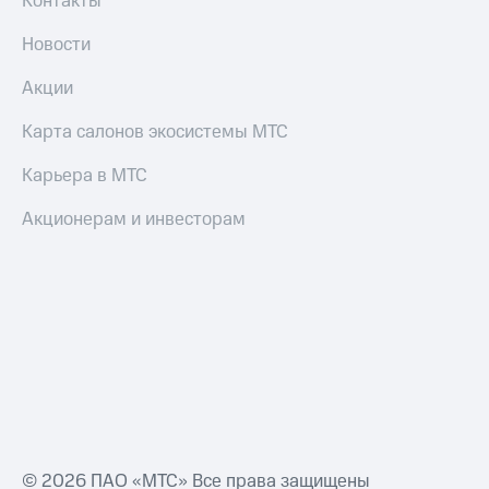
Контакты
Пополнить
номер
Новости
другого
оператора
Акции
Оплата
Карта салонов экосистемы МТС
интернета
и
Карьера в МТС
ТВ
Акционерам и инвесторам
Переводы
с
телефона
на карту
МТС Pay
Оплата
по QR-
коду
за границей
тернет-магазин
© 2026 ПАО «МТС» Все права защищены