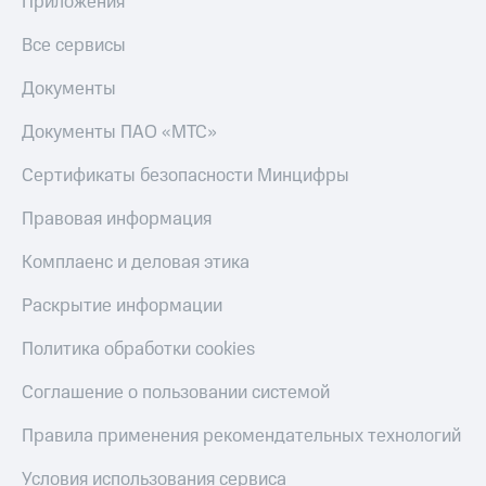
Приложения
МТС
КИОН
Деньги
Строки
Все сервисы
МТС
Накопления
Live
Документы
Откладывайте
Гудок
Документы ПАО «МТС»
деньги
и получайте
Мой
Сертификаты безопасности Минцифры
доход 15%
МТС
Акции
Правовая информация
Условия
Все
пополнения
приложения
Комплаенс и деловая этика
Финансы
Скидка
Инвестиции
Раскрытие информации
30%
на связь
Получайте
Политика обработки cookies
доход
онлайн
Тарифы
Соглашение о пользовании системой
Страхование
RED,
РИИЛ
Покупка
и МТС Супер
Правила применения рекомендательных технологий
полисов
дешевле
онлайн
при оплате
Условия использования сервиса