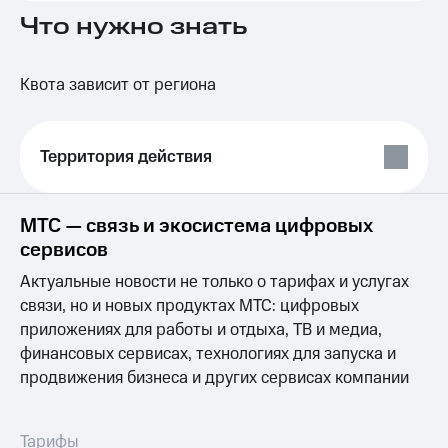
на связь
Что нужно знать
Роуминг
Тарифы
RED,
Квота зависит от региона
Семейная
РИИЛ
группа
и МТС
Супер
Заказать
дешевле
Территория действия
SIM-
при
карту
оплате
с карты
МТС — связь и экосистема цифровых
Оформить
МТС
eSIM
Деньги
сервисов
SIM-
Актуальные новости не только о тарифах и услугах
Выберите
карта
и подключите
связи, но и новых продуктах МТС: цифровых
для
ТВ
приложениях для работы и отдыха, ТВ и медиа,
иностранцев
с выгодным
финансовых сервисах, технологиях для запуска и
тарифом
Оформить
продвижения бизнеса и других сервисах компании
чистый
Тарифы
номер
Интернет,
Тарифы