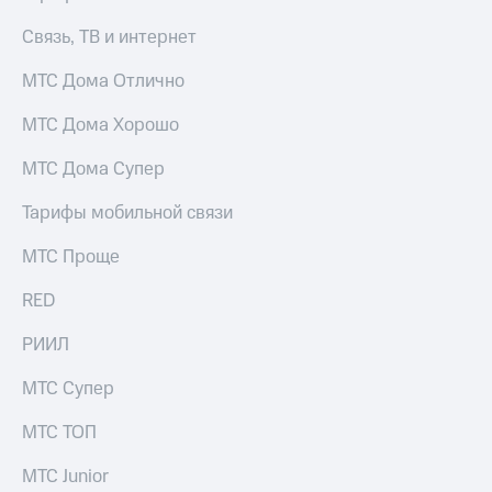
Выбрать
ТВ и телефон
красивый
для дома
Связь, ТВ и интернет
номер
Услуги
МТС Дома Отлично
Заменить
SIM-
Личный
МТС Дома Хорошо
карту
кабинет
интернета
МТС Дома Супер
Перейти
и
на
ТВ
Тарифы мобильной связи
eSIM
Личный
кабинет
МТС Проще
Для дома
спутникового
Выберите
ТВ
и подключите
Скачать
RED
ТВ
приложение
с выгодным
Мой
РИИЛ
тарифом
МТС
Акции
МТС Супер
Тарифы
Интернет,
МТС ТОП
ТВ и телефон
Видеонаблюдение
для дома
для дома
МТС Junior