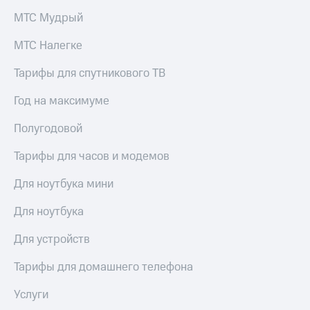
Услуги
290 ₽/
МТС Мудрый
мес
Акции
МТС Налегке
МТС
Домашний
Premium
Тарифы для спутникового ТВ
интернет
Подписка
Год на максимуме
Домашнее
на гигабайты
ТВ
интернета,
Полугодовой
фильмы,
Спутниковое
музыка
ТВ
Тарифы для часов и модемов
и многое
другое
Домашний
Для ноутбука мини
Семейная
телефон
группа
Для ноутбука
Перейти
Скидка
в МТС
на тарифы,
Для устройств
со своим
общие
номером
подписки
Тарифы для домашнего телефона
и услуги,
Поддержка
доступ
Услуги
к геолокации