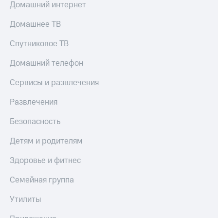
Live
Домашний интернет
и не
только
Гудок
Домашнее ТВ
Безопасность
Мой
Спутниковое ТВ
МТС
Финансы
Домашний телефон
Все
Детям
приложения
и родителям
Сервисы и развлечения
Инвестиции
Здоровье
Развлечения
и фитнес
Получайте
Безопасность
доход
Приложения
онлайн
от МТС
Детям и родителям
Страхование
Акции
Покупка
Здоровье и фитнес
полисов
Приложения
онлайн
Семейная группа
КИОН
Скидка 30%
на связь
Утилиты
КИОН
Музыка
С картой