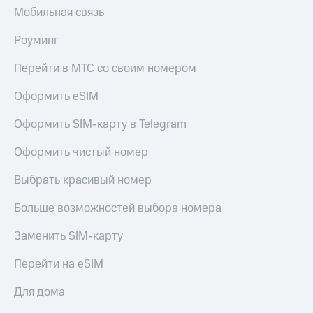
висы и подписки
Сертификаты
Мобильная связь
МТС
безопасности
Premium
Роуминг
Всё
Подписка
под
Перейти в МТС со своим номером
на гигабайты
рукой
интернета,
в Мой МТС
фильмы,
Оформить eSIM
музыка
Посмотрите,
и многое
Оформить SIM-карту в Telegram
что
другое
полезного
Семейная
Оформить чистый номер
есть
группа
в нашем
Выбрать красивый номер
приложении
Скидка
на тарифы,
Больше возможностей выбора номера
КИОН
общие
подписки
Заменить SIM-карту
КИОН
и услуги,
Музыка
доступ
Перейти на eSIM
к геолокации
КИОН
Кино,
Строки
Для дома
музыка,
книги