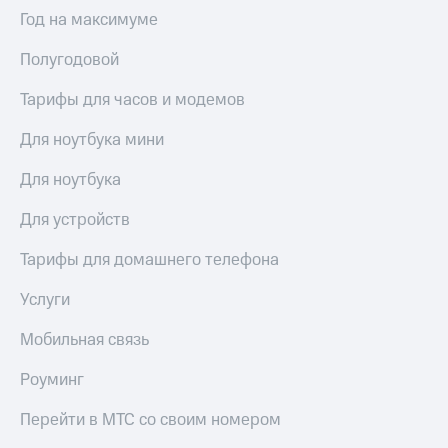
Выбрать
ТВ и телефон
Год на максимуме
красивый
для дома
номер
Полугодовой
Услуги
Заменить
SIM-
Тарифы для часов и модемов
Личный
карту
кабинет
интернета
Для ноутбука мини
Перейти
и
на
ТВ
Для ноутбука
eSIM
Личный
кабинет
Для устройств
Для дома
спутникового
Выберите
ТВ
Тарифы для домашнего телефона
и подключите
Скачать
ТВ
приложение
Услуги
с выгодным
Мой
тарифом
МТС
Мобильная связь
Акции
Тарифы
Роуминг
Интернет,
ТВ и телефон
Видеонаблюдение
Перейти в МТС со своим номером
для дома
для дома