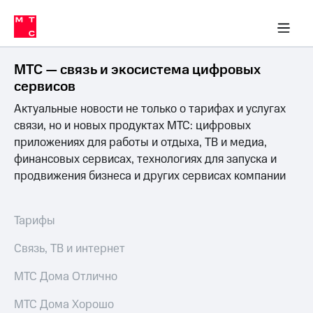
Перенести
ка 30% на связь
обильная связь
Сервисы и подписки
Интернет-магазин
Для дома
Скидка 30% на связь
Личные кабинеты
Финансы
Приложения
номер
ичные кабинеты
в МТС
Мобильная
связь
МТС — связь и экосистема цифровых
Тарифы
Интернет
сервисов
и
Актуальные новости не только о тарифах и услугах
ТВ
Услуги
связи, но и новых продуктах МТС: цифровых
Спутниковое
приложениях для работы и отдыха, ТВ и медиа,
ТВ
финансовых сервисах, технологиях для запуска и
Роуминг
продвижения бизнеса и других сервисах компании
МТС
Деньги
Личный
кабинет
Мобильная связь
Тарифы
Скачать
Перенести
приложение
номер
Связь, ТВ и интернет
Мой
в МТС
МТС
МТС Дома Отлично
Акции
Тарифы
МТС Дома Хорошо
Скидка 30%
Услуги