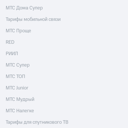
на связь
МТС Дома Супер
Роуминг
Тарифы
Тарифы мобильной связи
RED,
Семейная
РИИЛ
МТС Проще
группа
и МТС
Супер
RED
Заказать
дешевле
SIM-
при
карту
РИИЛ
оплате
с карты
Оформить
МТС
МТС Супер
eSIM
Деньги
МТС ТОП
SIM-
Выберите
карта
и подключите
МТС Junior
для
ТВ
иностранцев
с выгодным
МТС Мудрый
тарифом
Оформить
МТС Налегке
чистый
Тарифы
номер
Тарифы для спутникового ТВ
Интернет,