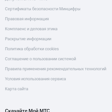
Live
и не
только
Сертификаты безопасности Минцифры
Гудок
Безопасность
Правовая информация
Мой
МТС
Финансы
Комплаенс и деловая этика
Все
Детям
Раскрытие информации
приложения
и родителям
Политика обработки cookies
Инвестиции
Здоровье
и фитнес
Получайте
Соглашение о пользовании системой
доход
Приложения
онлайн
Правила применения рекомендательных технологий
от МТС
Страхование
Акции
Условия использования сервиса
Покупка
полисов
Приложения
Карта сайта
онлайн
КИОН
Скидка 30%
на связь
КИОН
Музыка
Скачайте Мой МТС
С картой