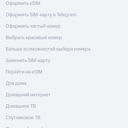
Оформить eSIM
Услуги
290 ₽/
мес
Акции
Оформить SIM-карту в Telegram
МТС
Домашний
Оформить чистый номер
Premium
интернет
Выбрать красивый номер
Подписка
Домашнее
на гигабайты
ТВ
интернета,
Больше возможностей выбора номера
фильмы,
Спутниковое
музыка
Заменить SIM-карту
ТВ
и многое
другое
Перейти на eSIM
Домашний
Семейная
телефон
группа
Для дома
Перейти
Скидка
Домашний интернет
в МТС
на тарифы,
со своим
общие
Домашнее ТВ
номером
подписки
и услуги,
Спутниковое ТВ
Поддержка
доступ
к геолокации