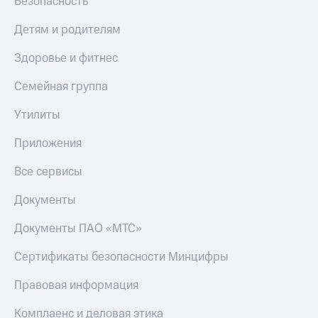
Безопасность
МТС
КИОН
Деньги
Строки
Детям и родителям
МТС
Накопления
Live
Здоровье и фитнес
Откладывайте
Гудок
Семейная группа
деньги
и получайте
Мой
Утилиты
доход 15%
МТС
Акции
Приложения
Условия
Все
пополнения
приложения
Все сервисы
Финансы
Скидка
Инвестиции
Документы
30%
на связь
Получайте
Документы ПАО «МТС»
доход
онлайн
Тарифы
Сертификаты безопасности Минцифры
Страхование
RED,
РИИЛ
Покупка
и МТС Супер
Правовая информация
полисов
дешевле
онлайн
при оплате
Комплаенс и деловая этика