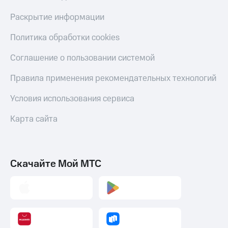
Скидка 30%
с карты
на связь
МТС Деньги
Раскрытие информации
С картой
Обзоры
Политика обработки cookies
МТС
товаров
Деньги
Соглашение о пользовании системой
МТС
Скидки
Накопления
до 40%
Правила применения рекомендательных технологий
на смартфоны
Откладывайте
Условия использования сервиса
деньги
при
и получайте
покупке
Карта сайта
доход 15%
со связью
Платежи
МТС
и
переводы
Скачайте Мой МТС
Пополнить
номер
МТС
Настройки
автоплатежа