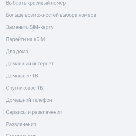
Live
Выбрать красивый номер
и не
только
Гудок
Больше возможностей выбора номера
Безопасность
Мой
Заменить SIM-карту
МТС
Финансы
Перейти на eSIM
Все
Детям
приложения
и родителям
Для дома
Инвестиции
Здоровье
Домашний интернет
и фитнес
Получайте
Домашнее ТВ
доход
Приложения
онлайн
от МТС
Спутниковое ТВ
Страхование
Акции
Покупка
Домашний телефон
полисов
Приложения
онлайн
Сервисы и развлечения
КИОН
Скидка 30%
на связь
Развлечения
КИОН
Музыка
С картой