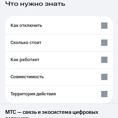
Что нужно знать
на связь
Роуминг
Тарифы
RED,
Семейная
РИИЛ
Как отключить
группа
и МТС
Супер
Заказать
дешевле
Сколько стоит
SIM-
при
карту
оплате
с карты
Оформить
Как работает
МТС
eSIM
Деньги
SIM-
Выберите
Совместимость
карта
и подключите
для
ТВ
иностранцев
с выгодным
Территория действия
тарифом
Оформить
чистый
Тарифы
номер
МТС — связь и экосистема цифровых
Интернет,