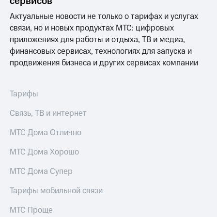
сервисов
Выбрать
ТВ и телефон
красивый
для дома
Актуальные новости не только о тарифах и услугах
номер
связи, но и новых продуктах МТС: цифровых
Услуги
Заменить
приложениях для работы и отдыха, ТВ и медиа,
SIM-
Личный
финансовых сервисах, технологиях для запуска и
карту
кабинет
продвижения бизнеса и других сервисах компании
интернета
Перейти
и
на
ТВ
Тарифы
eSIM
Личный
кабинет
Связь, ТВ и интернет
Для дома
спутникового
Выберите
ТВ
и подключите
Скачать
МТС Дома Отлично
ТВ
приложение
с выгодным
Мой
МТС Дома Хорошо
тарифом
МТС
Акции
МТС Дома Супер
Тарифы
Интернет,
Тарифы мобильной связи
ТВ и телефон
Видеонаблюдение
для дома
для дома
МТС Проще