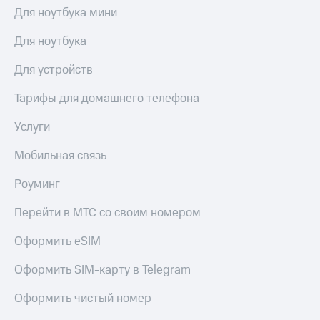
висы и подписки
Сертификаты
Для ноутбука мини
МТС
безопасности
Premium
Для ноутбука
Всё
Подписка
под
Для устройств
на гигабайты
рукой
интернета,
в Мой МТС
фильмы,
Тарифы для домашнего телефона
музыка
Посмотрите,
и многое
Услуги
что
другое
полезного
Семейная
Мобильная связь
есть
группа
в нашем
Роуминг
приложении
Скидка
на тарифы,
Перейти в МТС со своим номером
КИОН
общие
подписки
Оформить eSIM
КИОН
и услуги,
Музыка
доступ
Оформить SIM-карту в Telegram
к геолокации
КИОН
Кино,
Строки
Оформить чистый номер
музыка,
книги