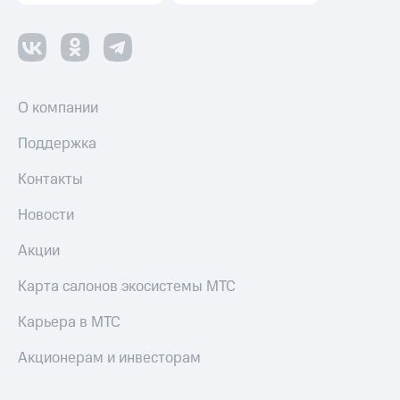
Пополнить
номер
другого
оператора
Оплата
О компании
интернета
и
Поддержка
ТВ
Контакты
Переводы
с
Новости
телефона
на карту
Акции
МТС Pay
Карта салонов экосистемы МТС
Оплата
Карьера в МТС
по QR-
коду
за границей
Акционерам и инвесторам
тернет-магазин