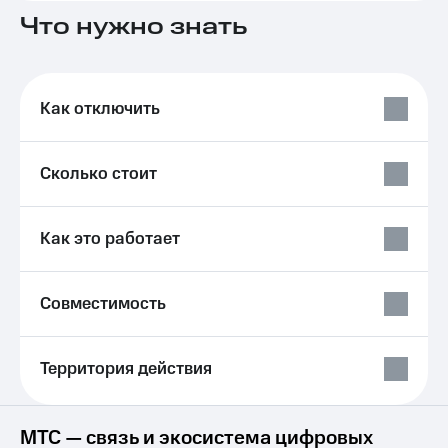
на связь
Что нужно знать
Роуминг
Тарифы
RED,
Семейная
РИИЛ
Как отключить
группа
и МТС
Супер
Заказать
дешевле
SIM-
при
Сколько стоит
карту
оплате
с карты
Оформить
МТС
Как это работает
eSIM
Деньги
SIM-
Выберите
карта
и подключите
Совместимость
для
ТВ
иностранцев
с выгодным
тарифом
Территория действия
Оформить
чистый
Тарифы
номер
Интернет,
МТС — связь и экосистема цифровых