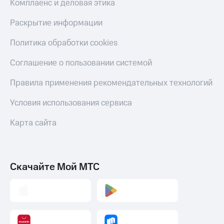
Комплаенс и деловая этика
Скидка 30%
с карты
на связь
МТС Деньги
Раскрытие информации
С картой
Обзоры
Политика обработки cookies
МТС
товаров
Деньги
МТС
Скидки
Соглашение о пользовании системой
Накопления
до 40%
Правила применения рекомендательных технологий
на смартфоны
Откладывайте
деньги
Условия использования сервиса
при
и получайте
покупке
доход 15%
со связью
Карта сайта
Платежи
МТС
и
переводы
Скачайте Мой МТС
Пополнить
номер
МТС
Настройки
автоплатежа