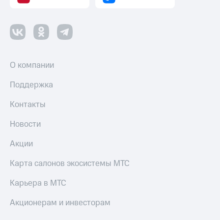
Пополнить
номер
другого
оператора
Оплата
О компании
интернета
и
ТВ
Поддержка
Переводы
Контакты
с
телефона
Новости
на карту
Акции
МТС Pay
Карта салонов экосистемы МТС
Оплата
по QR-
Карьера в МТС
коду
за границей
Акционерам и инвесторам
тернет-магазин