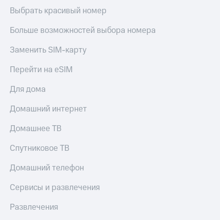
Live
и не
Выбрать красивый номер
только
Гудок
Больше возможностей выбора номера
Безопасность
Мой
МТС
Заменить SIM-карту
Финансы
Все
Перейти на eSIM
Детям
приложения
и родителям
Для дома
Инвестиции
Здоровье
и фитнес
Домашний интернет
Получайте
доход
Приложения
Домашнее ТВ
онлайн
от МТС
Страхование
Спутниковое ТВ
Акции
Покупка
Домашний телефон
полисов
Приложения
онлайн
КИОН
Сервисы и развлечения
Скидка 30%
на связь
КИОН
Развлечения
Музыка
С картой