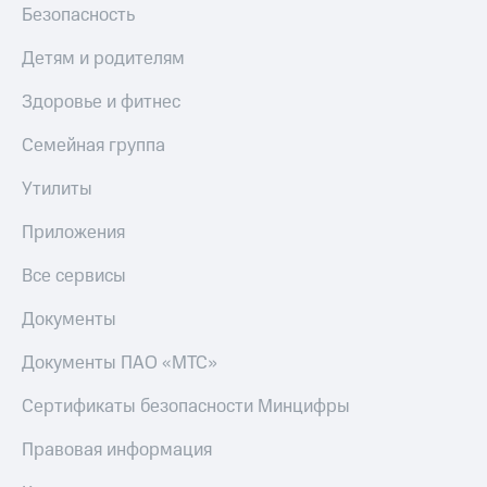
Безопасность
МТС
КИОН
Деньги
Строки
МТС
Детям и родителям
Накопления
Live
Здоровье и фитнес
Откладывайте
Гудок
деньги
Семейная группа
и получайте
Мой
доход 15%
МТС
Утилиты
Акции
Условия
Все
Приложения
пополнения
приложения
Финансы
Все сервисы
Скидка
Инвестиции
30%
Документы
на связь
Получайте
доход
Документы ПАО «МТС»
онлайн
Тарифы
Страхование
RED,
Сертификаты безопасности Минцифры
РИИЛ
Покупка
и МТС Супер
Правовая информация
полисов
дешевле
онлайн
при оплате