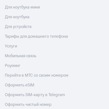
висы и подписки
Сертификаты
МТС
безопасности
Для ноутбука мини
Premium
Всё
Для ноутбука
Подписка
под
на гигабайты
рукой
Для устройств
интернета,
в Мой МТС
фильмы,
Тарифы для домашнего телефона
музыка
Посмотрите,
и многое
что
Услуги
другое
полезного
Семейная
есть
Мобильная связь
группа
в нашем
приложении
Скидка
Роуминг
на тарифы,
КИОН
общие
Перейти в МТС со своим номером
подписки
КИОН
и услуги,
Оформить eSIM
Музыка
доступ
к геолокации
Оформить SIM-карту в Telegram
КИОН
Кино,
Строки
музыка,
Оформить чистый номер
книги