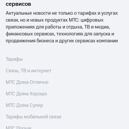
Выбрать
ТВ и телефон
сервисов
красивый
для дома
номер
Актуальные новости не только о тарифах и услугах
Услуги
связи, но и новых продуктах МТС: цифровых
Заменить
приложениях для работы и отдыха, ТВ и медиа,
SIM-
Личный
финансовых сервисах, технологиях для запуска и
карту
кабинет
интернета
продвижения бизнеса и других сервисах компании
Перейти
и
на
ТВ
eSIM
Личный
Тарифы
кабинет
Для дома
спутникового
Связь, ТВ и интернет
Выберите
ТВ
и подключите
Скачать
МТС Дома Отлично
ТВ
приложение
с выгодным
Мой
МТС Дома Хорошо
тарифом
МТС
Акции
МТС Дома Супер
Тарифы
Интернет,
ТВ и телефон
Видеонаблюдение
Тарифы мобильной связи
для дома
для дома
МТС Проще