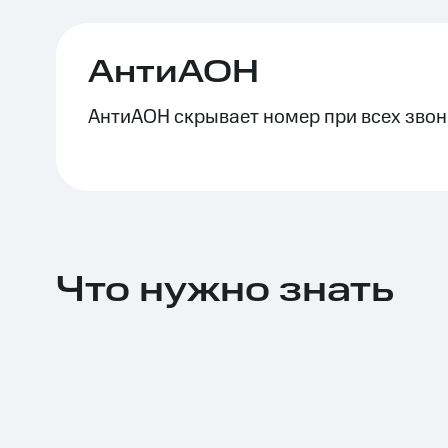
Тарифы RED, РИИЛ и МТС Супер дешев
АнтиАОН
Обзоры товаров
АнтиАОН скрывает номер при всех звон
Скидки до 40%
на смартфоны
при покупке со связью МТС
Что нужно знать