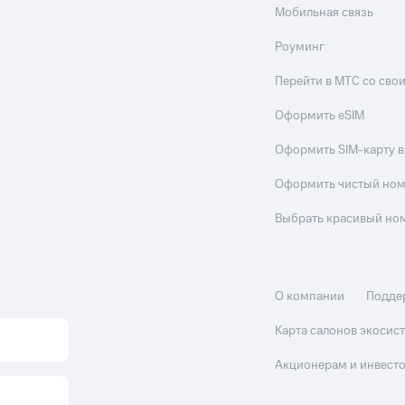
Мобильная связь
Роуминг
Перейти в МТС со св
Оформить eSIM
Оформить SIM-карту в
Оформить чистый но
Выбрать красивый но
О компании
Подде
Карта салонов экоси
Акционерам и инвест