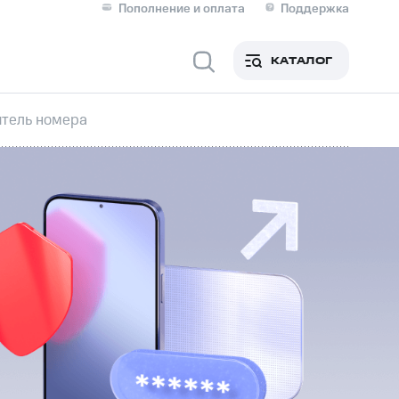
Пополнение и оплата
Поддержка
Скидка 30% на связь
Личные кабинеты
КАТАЛОГ
Мобильная связь
тель номера
IM-карта для иностранцев
M
Для дома
ерейти в МТС со своим
ой МТС
Сервисы и подписки
фитнес
Приложения от МТС